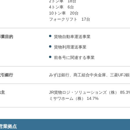
2トン車 18台
4トン車 6台
10トン車 20台
フォークリフト 17台
事業目的
貨物自動車運送事業
貨物利用運送事業
前各号に関連する事業
取引銀行
みずほ銀行、商工組合中央金庫、三菱UFJ銀
株主
JR貨物ロジ・ソリューションズ（株） 85.3
ミサワホーム（株） 14.7%
営業拠点