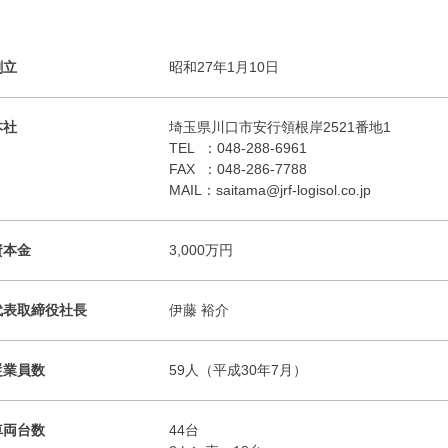
創立
昭和27年1月10日
本社
埼玉県川口市安行領根岸2521番地1
TEL ：048-288-6961
FAX ：048-286-7788
MAIL：saitama@jrf-logisol.co.jp
資本金
3,000万円
代表取締役社長
伊藤 裕介
従業員数
59人（平成30年7月）
車両台数
44台